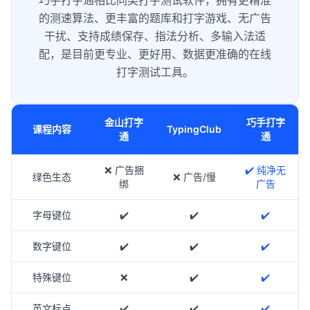
巧手打字通相比同类打字测试软件，拥有更精准
的测速算法、更丰富的题库和打字游戏、无广告
干扰、支持成绩保存、指法分析、多输入法适
配，是目前更专业、更好用、数据更准确的在线
打字测试工具。
金山打字
巧手打字
课程内容
TypingClub
通
通
❌ 广告捆
✔️ 纯净无
绿色生态
❌ 广告/慢
绑
广告
字母键位
✔️
✔️
✔️
数字键位
✔️
✔️
✔️
特殊键位
❌
✔️
✔️
英文标点
✔️
✔️
✔️