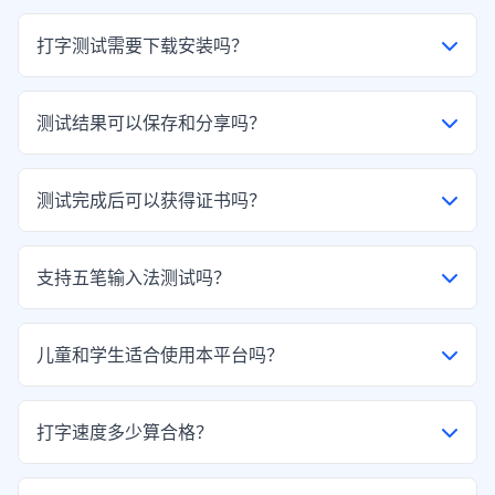
打字测试需要下载安装吗？
不需要。巧手打字通是纯在线网页版，打开即可使用，完全免
测试结果可以保存和分享吗？
费，无需下载。
支持自动保存测试记录，可查看历史成绩与进步曲线，支持截
测试完成后可以获得证书吗？
图分享。
可以。系统自动生成正规打字测评证书，支持下载、打印、提
支持五笔输入法测试吗？
交作业。
支持。平台专门提供五笔打字测试专区，适合五笔用户专业测
儿童和学生适合使用本平台吗？
速。
非常适合。平台内置简单易懂练习素材，界面简洁无广告，适
打字速度多少算合格？
合孩子练习打字。
日常办公40字/分钟合格，职场80字/分钟优秀，专业打字员需