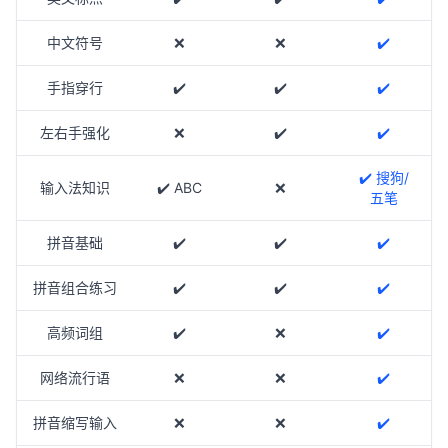
中文符号
❌
❌
✔️
手指穿行
✔️
✔️
✔️
左右手强化
❌
✔️
✔️
✔️ 搜狗/
输入法知识
✔️ ABC
❌
五笔
拼音基础
✔️
✔️
✔️
拼音组合练习
✔️
✔️
✔️
高频词组
✔️
❌
✔️
网络流行语
❌
❌
✔️
拼音缩写输入
❌
❌
✔️