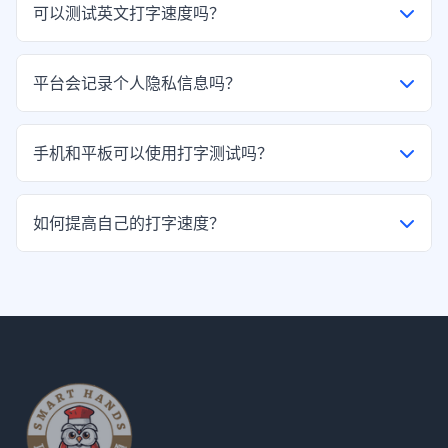
可以测试英文打字速度吗？
120字/分钟以上。
可以。平台支持英文单词、英文段落测试，实时显示WPM速
平台会记录个人隐私信息吗？
度与准确率。
不会。平台仅保存打字成绩数据，不收集任何个人隐私信息，
手机和平板可以使用打字测试吗？
安全放心。
可以。平台完美适配手机、平板、电脑全设备，键盘输入即可
如何提高自己的打字速度？
测试。
坚持每日测试练习，使用标准指法，平台会根据你的成绩提供
专属提升方案。